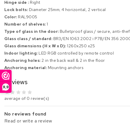
Hinge side :
Right
Lock bolts:
Diameter 25mm; 4 horizontal, 2 vertical
Color:
RAL9005
Number of shelves:
1
Type of glass in the door:
Bulletproof glass / secure, anti-thef
Glass class / standard:
BR3/EN 1063:2002 i P7B/EN 356:200
Glass dimensions (H x W x D):
1260x250 x25
Indoor lighting:
LED RGB controlled by remote control
Anchoring holes:
2 in the back wall & 2 in the floor
Anchoring material:
Mounting anchors
Reviews
9,9
average of 0 review(s)
No reviews found
Read or write a review