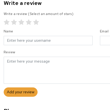
Write a review
Write a review
(Select an amount of stars)
Name
Email
Review
Add your review