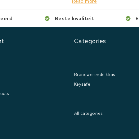
Read more
ceerd
Beste kwaliteit
E
nt
Categories
Brandwerende kluis
Keysafe
ucts
All categories