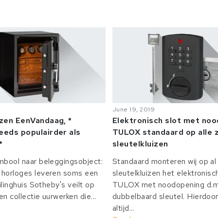
June 19, 2019
izen EenVandaag, *
Elektronisch slot met no
eeds populairder als
TULOX standaard op alle z
*
sleutelkluizen
mbool naar beleggingsobject:
Standaard monteren wij op al 
horloges leveren soms een
sleutelkluizen het elektronisc
ilinghuis Sotheby's veilt op
TULOX met noodopening d.m.
n collectie uurwerken die...
dubbelbaard sleutel. Hierdoor
altijd...