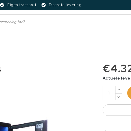
Eigen transport
Discrete levering
€4.3
s
Actuele leve