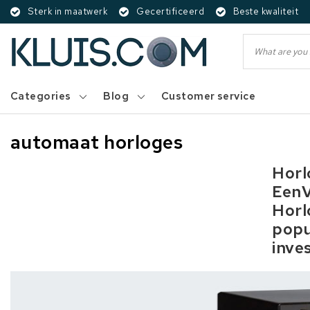
Sterk in maatwerk
Gecertificeerd
Beste kwaliteit
Categories
Blog
Customer service
automaat horloges
Horl
EenV
Horl
popu
inve