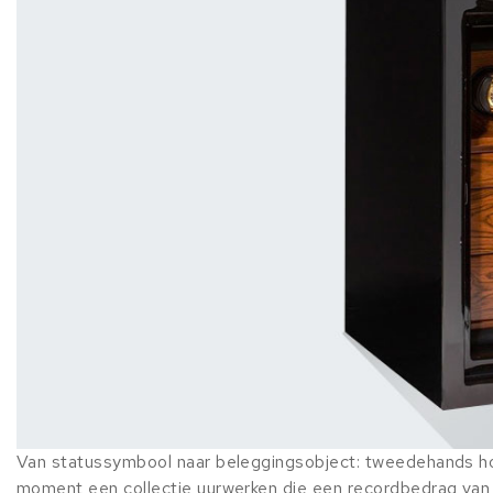
Van statussymbool naar beleggingsobject: tweedehands horl
moment een collectie uurwerken die een recordbedrag van 