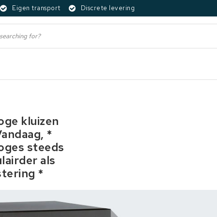
Eigen transport
Discrete levering
oge kluizen
andaag, *
oges steeds
lairder als
stering *