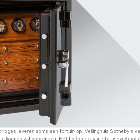
oges leveren soms een fortuin op. Veilinghuis Sotheby's vei
miljoenen zal opbrengen. Het horloge is van statussymbool 