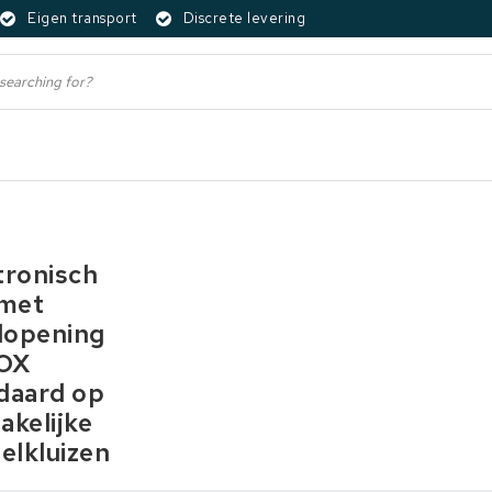
Eigen transport
Discrete levering
tronisch
 met
dopening
OX
daard op
zakelijke
telkluizen