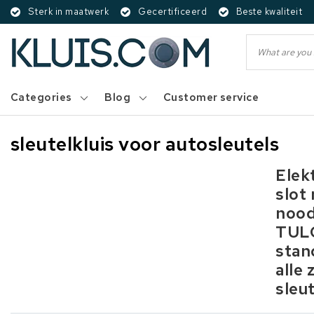
Sterk in maatwerk
Gecertificeerd
Beste kwaliteit
Categories
Blog
Customer service
sleutelkluis voor autosleutels
Elek
slot
noo
TUL
stan
alle 
sleu