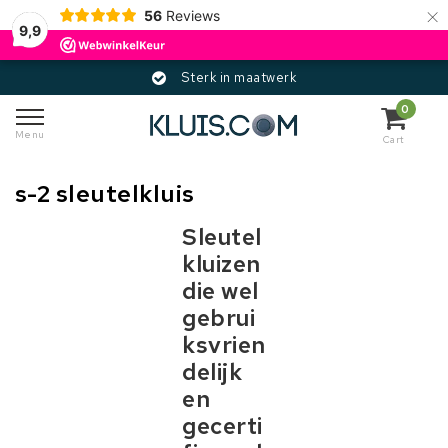
×
56
Reviews
9,9
Sterk in maatwerk
0
Menu
Cart
s-2 sleutelkluis
Sleutel
kluizen
die wel
gebrui
ksvrien
delijk
en
gecerti