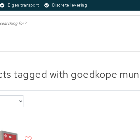
Eigen transport
Discrete levering
ts tagged with goedkope munit