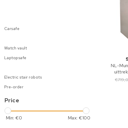
Carsafe
Watch vault
Laptopsafe
NL-Muni
uittre
Electric stair robots
€719,
Pre-order
Price
Min: €
0
Max: €
100