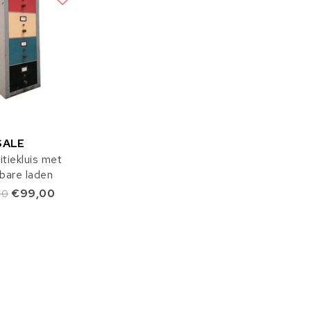
SALE
tiekluis met
kbare laden
€99,00
00