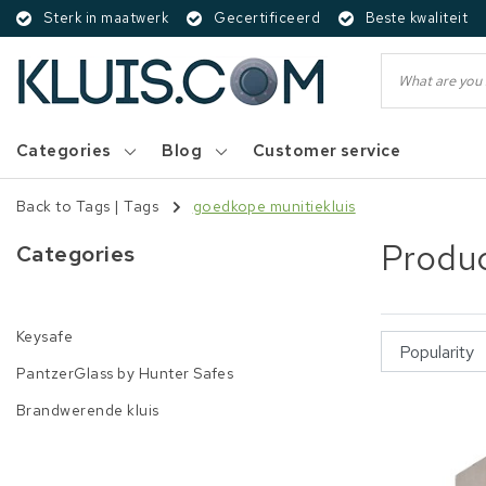
Sterk in maatwerk
Gecertificeerd
Beste kwaliteit
Categories
Blog
Customer service
Back to Tags
|
Tags
goedkope munitiekluis
Produc
Categories
Keysafe
PantzerGlass by Hunter Safes
Brandwerende kluis