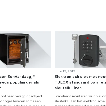
June 19, 2019
izen EenVandaag, *
Elektronisch slot met no
eeds populairder als
TULOX standaard op alle z
*
sleutelkluizen
ool naar beleggingsobject:
Standaard monteren wij op al on
orloges leveren soms een
sleutelkluizen het elektronisch