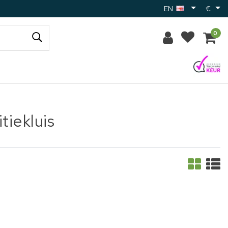
EN
€
0
iekluis