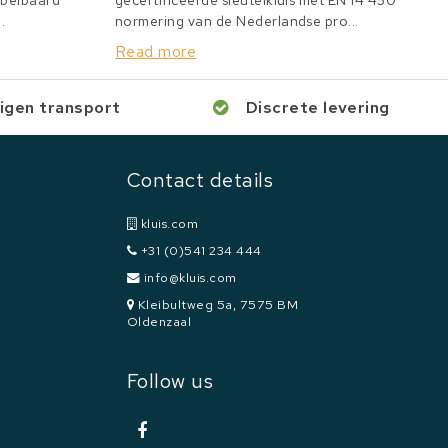
bbelbaard
gecertificeerde sleutelkluis met EN 14 450
.
normering van de Nederlandse pro...
Read more
igen transport
Discrete levering
Contact details
kluis.com
+31 (0)541 234 444
info@kluis.com
Kleibultweg 5a, 7575 BM
Oldenzaal
Follow us