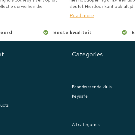
inghuis Sotheby's veilt op dit
met noodopening d.m.v. een du
lectie uurwerken die...
sleutel. Hierdoor kunt ook altijd..
Read more
ceerd
Beste kwaliteit
E
nt
Categories
Brandwerende kluis
Keysafe
ucts
All categories