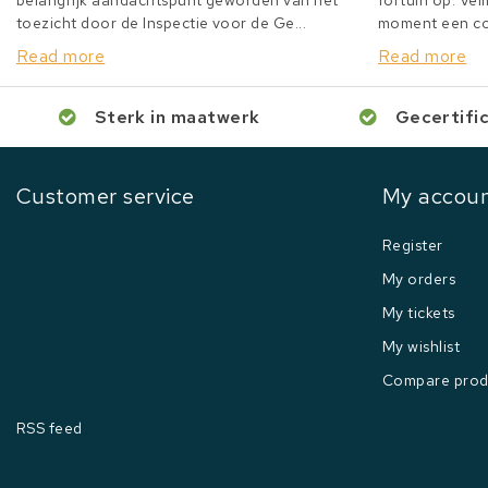
belangrijk aandachtspunt geworden van het
fortuin op. Veil
toezicht door de Inspectie voor de Ge...
moment een col
Read more
Read more
Sterk in maatwerk
Gecertifi
Customer service
My accou
Register
My orders
My tickets
My wishlist
Compare prod
RSS feed