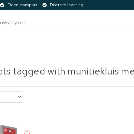
Eigen transport
Discrete levering
ts tagged with munitiekluis me