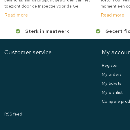
belangrijk aandachtspunt geworden van het
fortuin op. Veil
toezicht door de Inspectie voor de Ge...
moment een col
Read more
Read more
Sterk in maatwerk
Gecertifi
Customer service
My accou
Register
My orders
My tickets
My wishlist
Compare prod
RSS feed