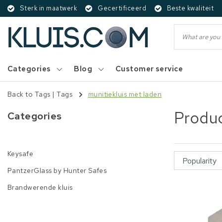
Sterk in maatwerk
Gecertificeerd
Beste kwaliteit
Categories
Blog
Customer service
Back to Tags
|
Tags
munitiekluis met laden
Produc
Categories
Keysafe
PantzerGlass by Hunter Safes
Brandwerende kluis