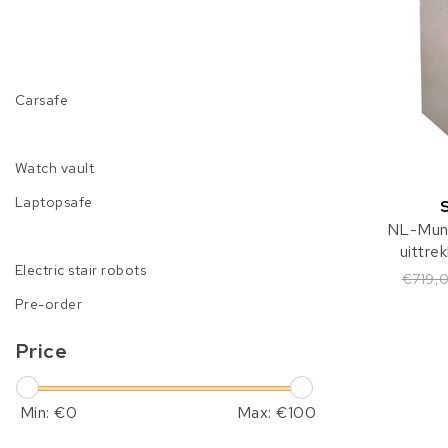
Carsafe
Watch vault
Laptopsafe
NL-Muni
uittre
Electric stair robots
€719,
Pre-order
Price
Min: €
0
Max: €
100