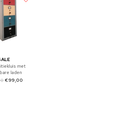
SALE
tiekluis met
kbare laden
€99,00
00