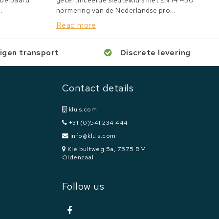
bbelbaard
gecertificeerde sleutelkluis met EN 14 450
.
normering van de Nederlandse pro...
Read more
igen transport
Discrete levering
Contact details
kluis.com
+31 (0)541 234 444
info@kluis.com
Kleibultweg 5a, 7575 BM
Oldenzaal
Follow us