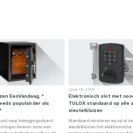
June 19, 2019
izen EenVandaag, *
Elektronisch slot met no
eeds populairder als
TULOX standaard op alle z
*
sleutelkluizen
ool naar beleggingsobject:
Standaard monteren wij op al on
orloges leveren soms een
sleutelkluizen het elektronisch