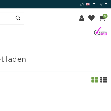
EN
€
0
t laden