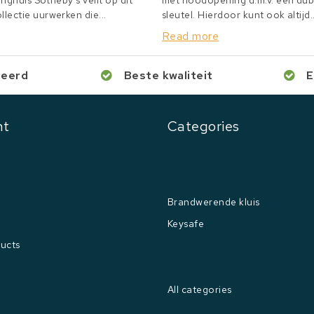
inghuis Sotheby's veilt op dit
met noodopening d.m.v. een du
lectie uurwerken die...
sleutel. Hierdoor kunt ook altijd..
Read more
ceerd
Beste kwaliteit
E
nt
Categories
Brandwerende kluis
Keysafe
ucts
All categories