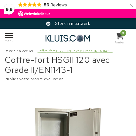
×
56
Reviews
9,9
Sterk in maatwerk
0
Menu
Panier
Revenir à Accueil
|
Coffre-fort HSGII 120 avec Grade II/EN1143-1
Coffre-fort HSGII 120 avec
Grade II/EN1143-1
Publiez votre propre évaluation