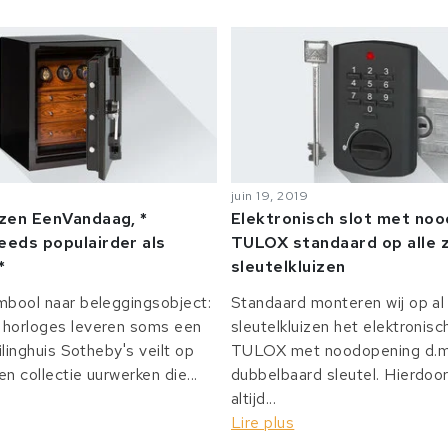
juin 19, 2019
izen EenVandaag, *
Elektronisch slot met no
eeds populairder als
TULOX standaard op alle z
*
sleutelkluizen
mbool naar beleggingsobject:
Standaard monteren wij op al 
horloges leveren soms een
sleutelkluizen het elektronisc
ilinghuis Sotheby's veilt op
TULOX met noodopening d.m.
n collectie uurwerken die...
dubbelbaard sleutel. Hierdoor
altijd...
Lire plus