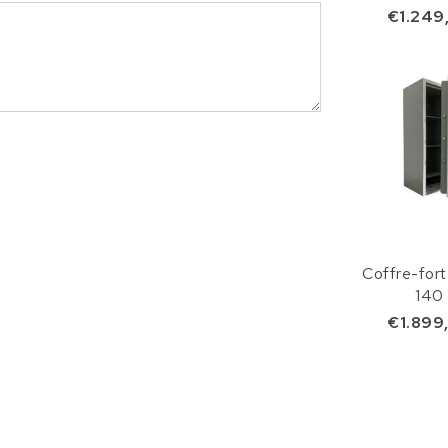
€1.249
Coffre-for
140
€1.899