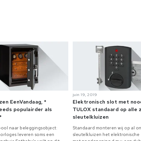
juin 19, 2019
izen EenVandaag, *
Elektronisch slot met no
eeds populairder als
TULOX standaard op alle z
*
sleutelkluizen
ool naar beleggingsobject:
Standaard monteren wij op al on
orloges leveren soms een
sleutelkluizen het elektronisch