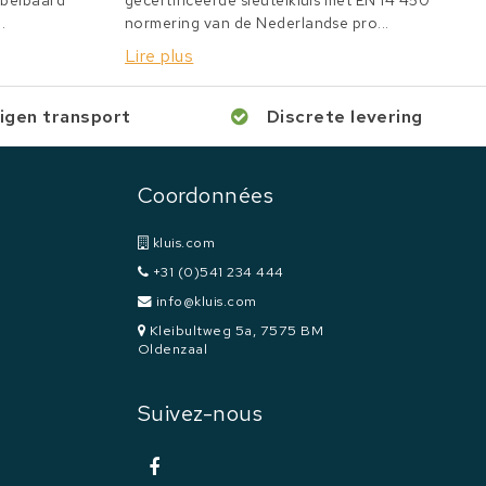
bbelbaard
gecertificeerde sleutelkluis met EN 14 450
.
normering van de Nederlandse pro...
Lire plus
igen transport
Discrete levering
Coordonnées
kluis.com
+31 (0)541 234 444
info@kluis.com
Kleibultweg 5a, 7575 BM
Oldenzaal
Suivez-nous