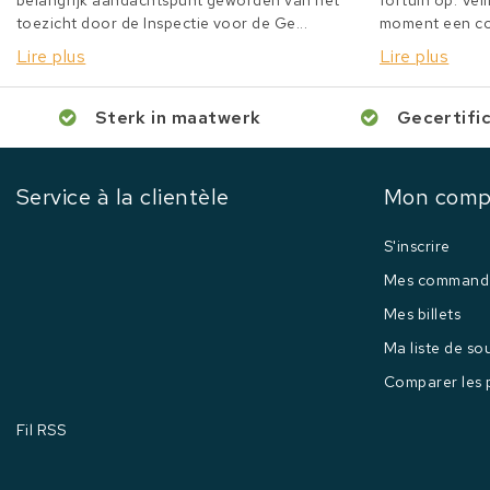
belangrijk aandachtspunt geworden van het
fortuin op. Veil
toezicht door de Inspectie voor de Ge...
moment een col
Lire plus
Lire plus
Sterk in maatwerk
Gecertifi
Service à la clientèle
Mon comp
S'inscrire
Mes command
Mes billets
Ma liste de so
Comparer les 
Fil RSS