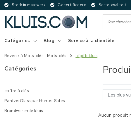
Sterk in maatwerk
Gecertificeerd
Beste kwaliteit
Catégories
Blog
Service à la clientèle
Revenir à Mots-clés
|
Mots-clés
afgiftekluis
Produi
Catégories
coffre à clés
PantzerGlass par Hunter Safes
Brandwerende kluis
Aucun produit n