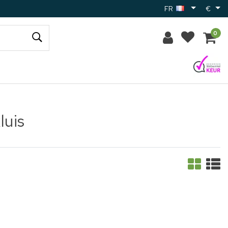
FR
€
0
luis