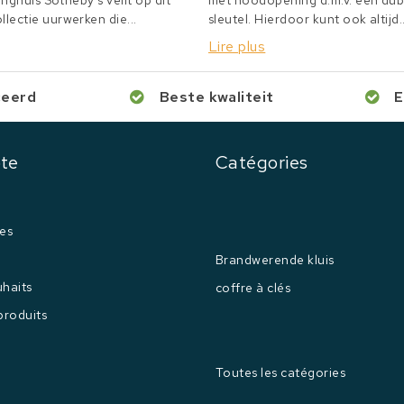
inghuis Sotheby's veilt op dit
met noodopening d.m.v. een du
lectie uurwerken die...
sleutel. Hierdoor kunt ook altijd..
Lire plus
ceerd
Beste kwaliteit
E
te
Catégories
es
Brandwerende kluis
uhaits
coffre à clés
produits
Toutes les catégories