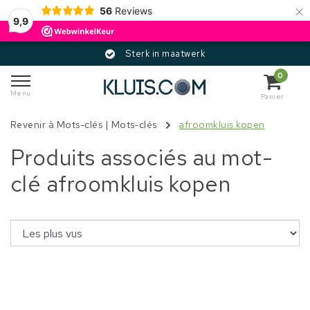
×
56
Reviews
9,9
Sterk in maatwerk
0
Menu
Panier
Revenir à Mots-clés
|
Mots-clés
afroomkluis kopen
Produits associés au mot-
clé afroomkluis kopen