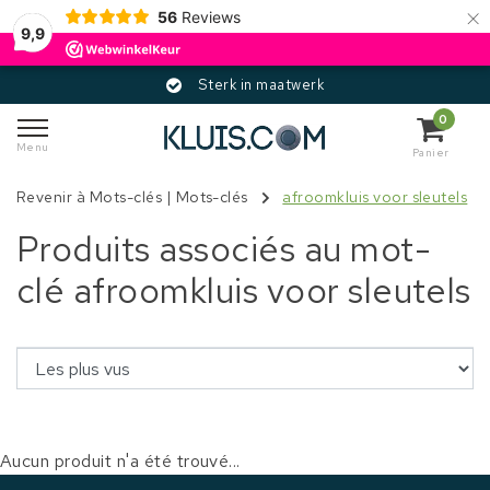
×
56
Reviews
9,9
Sterk in maatwerk
0
Menu
Panier
Revenir à Mots-clés
|
Mots-clés
afroomkluis voor sleutels
Produits associés au mot-
clé afroomkluis voor sleutels
Aucun produit n'a été trouvé...