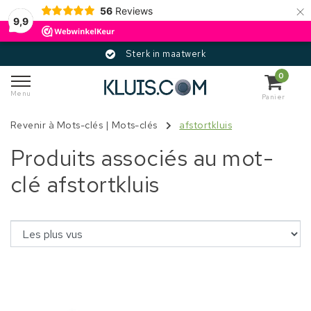
×
56
Reviews
9,9
Sterk in maatwerk
0
Menu
Panier
Revenir à Mots-clés
|
Mots-clés
afstortkluis
Produits associés au mot-
clé afstortkluis