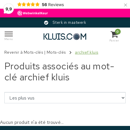
×
56
Reviews
9,9
Sterk in maatwerk
0
Menu
Panier
Revenir à Mots-clés
|
Mots-clés
archief kluis
Produits associés au mot-
clé archief kluis
Aucun produit n'a été trouvé...