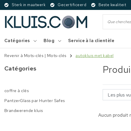
Sterk in maatwerk
Gecertificeerd
Beste kwaliteit
Catégories
Blog
Service à la clientèle
Revenir à Mots-clés
|
Mots-clés
autokluis met kabel
Produi
Catégories
coffre à clés
PantzerGlass par Hunter Safes
Brandwerende kluis
Aucun produit n