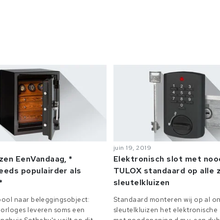
juin 19, 2019
izen EenVandaag, *
Elektronisch slot met no
eeds populairder als
TULOX standaard op alle z
*
sleutelkluizen
ool naar beleggingsobject:
Standaard monteren wij op al on
orloges leveren soms een
sleutelkluizen het elektronisch