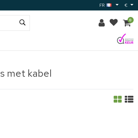
FR
€
0
is met kabel