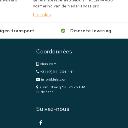
bbelbaard
gecertificeerde sleutelkluis met EN 14 450
.
normering van de Nederlandse pro...
Lire plus
igen transport
Discrete levering
Coordonnées
kluis.com
+31 (0)541 234 444
info@kluis.com
Kleibultweg 5a, 7575 BM
Oldenzaal
Suivez-nous