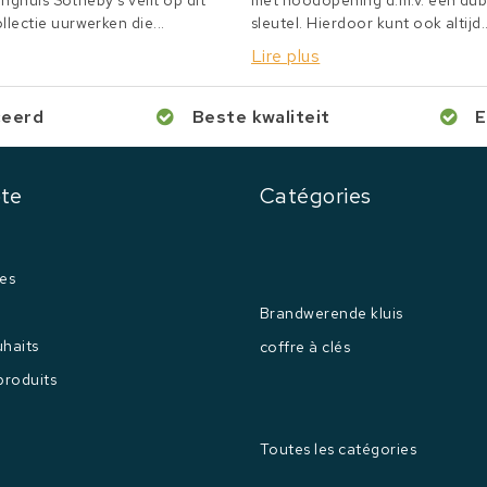
inghuis Sotheby's veilt op dit
met noodopening d.m.v. een du
lectie uurwerken die...
sleutel. Hierdoor kunt ook altijd..
Lire plus
ceerd
Beste kwaliteit
E
te
Catégories
es
Brandwerende kluis
uhaits
coffre à clés
produits
Toutes les catégories