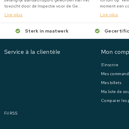
belangrijk aandachtspunt geworden van het
fortuin op. Veil
toezicht door de Inspectie voor de Ge...
moment een col
Lire plus
Lire plus
Sterk in maatwerk
Gecertifi
Service à la clientèle
Mon comp
S'inscrire
Mes command
Mes billets
Ma liste de so
Comparer les 
Fil RSS