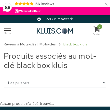
×
56
Reviews
9,9
Sterk in maatwerk
0
Menu
Panier
Revenir à Mots-clés
|
Mots-clés
black box kluis
Produits associés au mot-
clé black box kluis
Aucun produit n'a été trouvé...