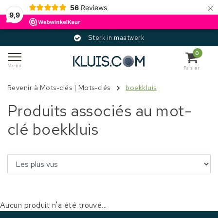
×
56
Reviews
9,9
Sterk in maatwerk
0
Menu
Panier
Revenir à Mots-clés
|
Mots-clés
boekkluis
Produits associés au mot-
clé boekkluis
Aucun produit n'a été trouvé...