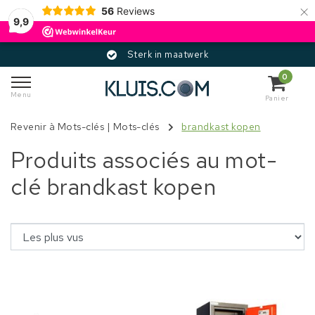
×
56
Reviews
9,9
Sterk in maatwerk
0
Menu
Panier
Revenir à Mots-clés
|
Mots-clés
brandkast kopen
Produits associés au mot-
clé brandkast kopen