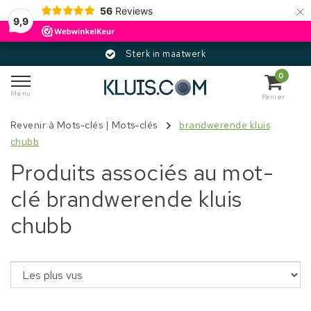
×
56
Reviews
9,9
Sterk in maatwerk
0
Menu
Panier
Revenir à Mots-clés
|
Mots-clés
brandwerende kluis
chubb
Produits associés au mot-
clé brandwerende kluis
chubb