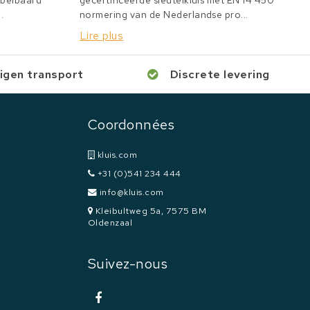
bbelbaard
gecertificeerde sleutelkluis met EN 14 450
.
normering van de Nederlandse pro...
Lire plus
igen transport
Discrete levering
Coordonnées
kluis.com
+31 (0)541 234 444
info@kluis.com
Kleibultweg 5a, 7575 BM
Oldenzaal
Suivez-nous