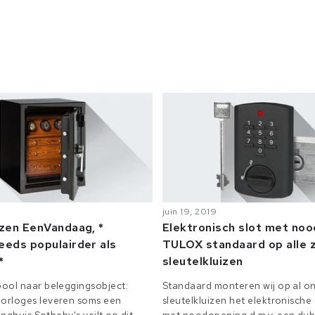
juin 19, 2019
izen EenVandaag, *
Elektronisch slot met no
eeds populairder als
TULOX standaard op alle z
*
sleutelkluizen
ool naar beleggingsobject:
Standaard monteren wij op al on
orloges leveren soms een
sleutelkluizen het elektronisch