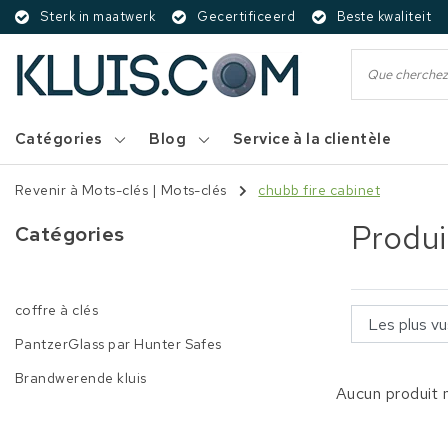
Sterk in maatwerk
Gecertificeerd
Beste kwaliteit
Catégories
Blog
Service à la clientèle
Revenir à Mots-clés
|
Mots-clés
chubb fire cabinet
Produi
Catégories
coffre à clés
PantzerGlass par Hunter Safes
Brandwerende kluis
Aucun produit n