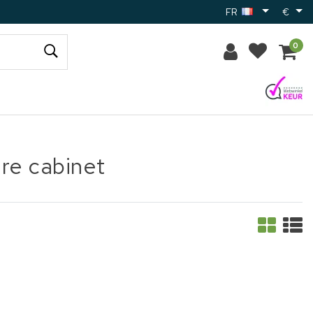
FR
€
0
ire cabinet