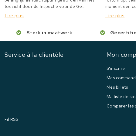
belangrijk aandachtspunt geworden van het
fortuin op. Veil
toezicht door de Inspectie voor de Ge...
moment een col
Lire plus
Lire plus
Sterk in maatwerk
Gecertifi
Service à la clientèle
Mon comp
S'inscrire
Mes command
Mes billets
Ma liste de so
Comparer les 
Fil RSS