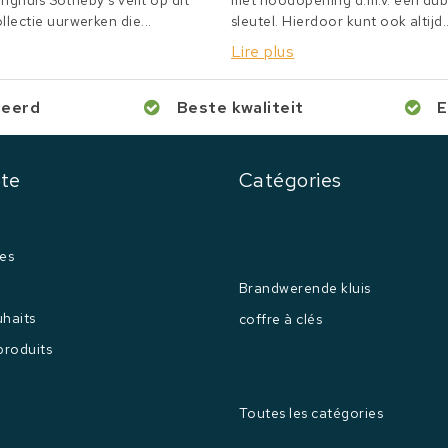
inghuis Sotheby's veilt op dit
met noodopening d.m.v. een du
lectie uurwerken die...
sleutel. Hierdoor kunt ook altijd..
Lire plus
ceerd
Beste kwaliteit
E
te
Catégories
es
Brandwerende kluis
uhaits
coffre à clés
produits
Toutes les catégories