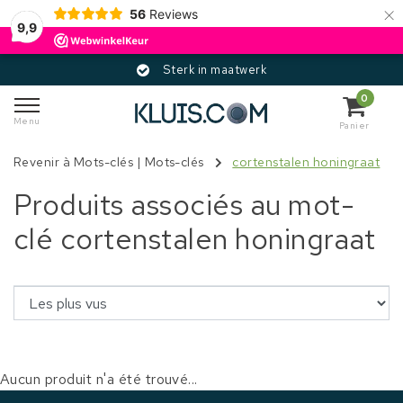
×
56
Reviews
9,9
Sterk in maatwerk
0
Menu
Panier
Revenir à Mots-clés
|
Mots-clés
cortenstalen honingraat
Produits associés au mot-
clé cortenstalen honingraat
Aucun produit n'a été trouvé...