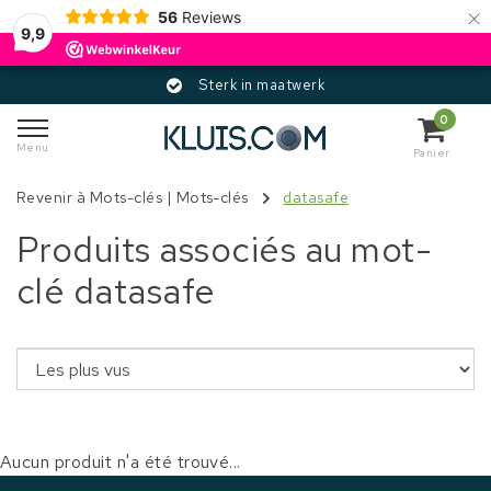
×
56
Reviews
9,9
Sterk in maatwerk
0
Menu
Panier
Revenir à Mots-clés
|
Mots-clés
datasafe
Produits associés au mot-
clé datasafe
Aucun produit n'a été trouvé...