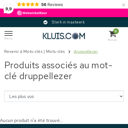
×
56
Reviews
9,9
Sterk in maatwerk
0
Menu
Panier
Revenir à Mots-clés
|
Mots-clés
druppellezer
Produits associés au mot-
clé druppellezer
Aucun produit n'a été trouvé...