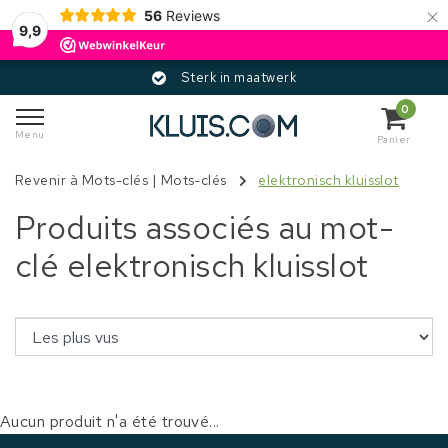
×
56
Reviews
9,9
Sterk in maatwerk
0
Menu
Panier
Revenir à Mots-clés
|
Mots-clés
elektronisch kluisslot
Produits associés au mot-
clé elektronisch kluisslot
Aucun produit n'a été trouvé...