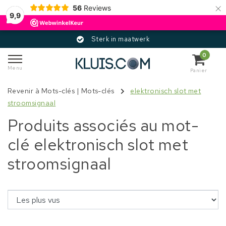
×
56
Reviews
9,9
Sterk in maatwerk
0
Menu
Panier
Revenir à Mots-clés
|
Mots-clés
elektronisch slot met
stroomsignaal
Produits associés au mot-
clé elektronisch slot met
stroomsignaal