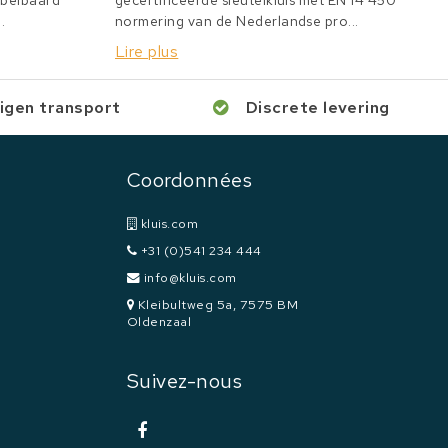
bbelbaard
gecertificeerde sleutelkluis met EN 14 450
.
normering van de Nederlandse pro...
Lire plus
igen transport
Discrete levering
Coordonnées
kluis.com
+31 (0)541 234 444
info@kluis.com
Kleibultweg 5a, 7575 BM
Oldenzaal
Suivez-nous