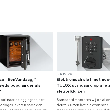
juin 19, 2019
izen EenVandaag, *
Elektronisch slot met no
eeds populairder als
TULOX standaard op alle z
*
sleutelkluizen
ool naar beleggingsobject:
Standaard monteren wij op al on
orloges leveren soms een
sleutelkluizen het elektronisch