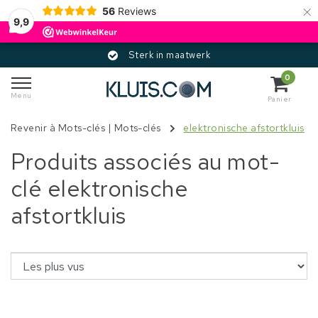
×
56
Reviews
9,9
Sterk in maatwerk
0
Menu
Panier
Revenir à Mots-clés
|
Mots-clés
elektronische afstortkluis
Produits associés au mot-
clé elektronische
afstortkluis