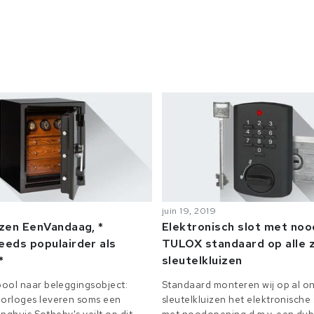
juin 19, 2019
izen EenVandaag, *
Elektronisch slot met no
eeds populairder als
TULOX standaard op alle z
*
sleutelkluizen
ool naar beleggingsobject:
Standaard monteren wij op al on
orloges leveren soms een
sleutelkluizen het elektronisch