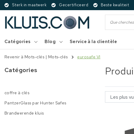
Sterk in maatwerk
Gecertificeerd
Beste kwaliteit
Catégories
Blog
Service à la clientèle
Revenir à Mots-clés
|
Mots-clés
eurosafe VI
Produi
Catégories
coffre à clés
PantzerGlass par Hunter Safes
Brandwerende kluis