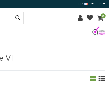
FR
€
0
e VI