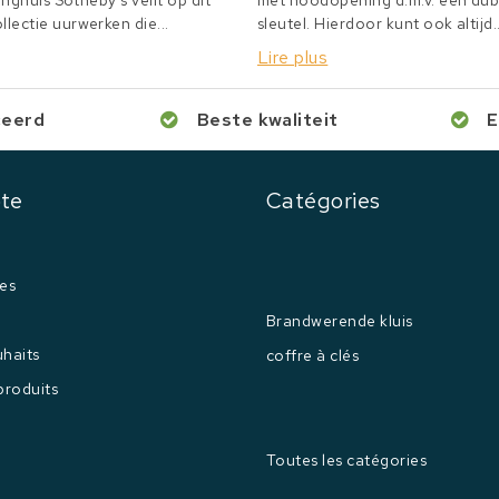
inghuis Sotheby's veilt op dit
met noodopening d.m.v. een du
lectie uurwerken die...
sleutel. Hierdoor kunt ook altijd..
Lire plus
ceerd
Beste kwaliteit
E
te
Catégories
es
Brandwerende kluis
uhaits
coffre à clés
produits
Toutes les catégories