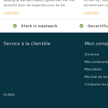
belangrijk aandachtspunt geworden van het
fortuin op. Veil
toezicht door de Inspectie voor de Ge...
moment een col
Lire plus
Lire plus
Sterk in maatwerk
Gecertifi
Service à la clientèle
Mon comp
S'inscrire
Mes command
Mes billets
Ma liste de so
Comparer les 
Fil RSS