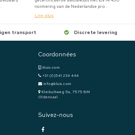
bbelbaard
gecertificeerde sleutelkluis met EN 14 450
.
normering van de Nederlandse pro...
Lire plus
igen transport
Discrete levering
Coordonnées
kluis.com
+31 (0)541 234 444
info@kluis.com
Kleibultweg 5a, 7575 BM
Oldenzaal
Suivez-nous