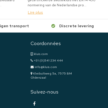
bbelbaard
gecertificeerde sleutelkluis met EN 14 450
.
normering van de Nederlandse pro...
Lire plus
igen transport
Discrete levering
Coordonnées
kluis.com
+31 (0)541 234 444
info@kluis.com
Kleibultweg 5a, 7575 BM
Oldenzaal
Suivez-nous