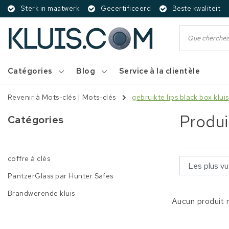
Sterk in maatwerk
Gecertificeerd
Beste kwaliteit
Catégories
Blog
Service à la clientèle
Revenir à Mots-clés
|
Mots-clés
gebruikte lips black box kluis
Produi
Catégories
coffre à clés
PantzerGlass par Hunter Safes
Brandwerende kluis
Aucun produit n