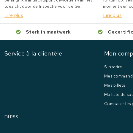
belangrijk aandachtspunt geworden van het
fortuin op. Veil
toezicht door de Inspectie voor de Ge...
moment een col
Lire plus
Lire plus
Sterk in maatwerk
Gecertifi
Service à la clientèle
Mon comp
S'inscrire
Mes command
Mes billets
Ma liste de so
Comparer les 
Fil RSS