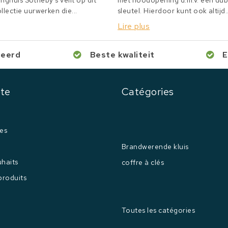
inghuis Sotheby's veilt op dit
met noodopening d.m.v. een du
lectie uurwerken die...
sleutel. Hierdoor kunt ook altijd..
Lire plus
ceerd
Beste kwaliteit
E
te
Catégories
es
Brandwerende kluis
uhaits
coffre à clés
produits
Toutes les catégories