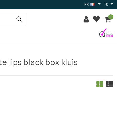
FR
€
0
 lips black box kluis