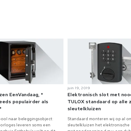
juin 19, 2019
izen EenVandaag, *
Elektronisch slot met no
eeds populairder als
TULOX standaard op alle z
*
sleutelkluizen
ool naar beleggingsobject:
Standaard monteren wij op al on
orloges leveren soms een
sleutelkluizen het elektronisch