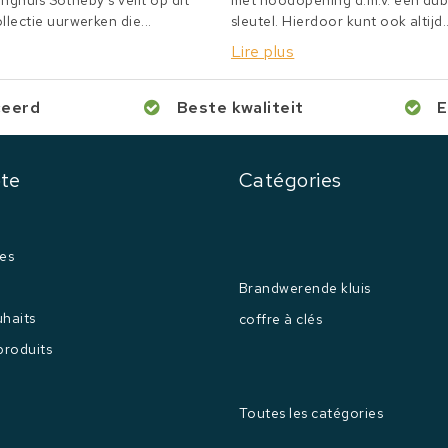
inghuis Sotheby's veilt op dit
met noodopening d.m.v. een du
lectie uurwerken die...
sleutel. Hierdoor kunt ook altijd..
Lire plus
ceerd
Beste kwaliteit
E
te
Catégories
es
Brandwerende kluis
uhaits
coffre à clés
produits
Toutes les catégories