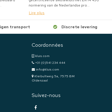
bbelbaard
gecertificeerde sleutelkluis met EN 14 450
.
normering van de Nederlandse pro...
Lire plus
igen transport
Discrete levering
Coordonnées
kluis.com
+31 (0)541 234 444
info@kluis.com
Kleibultweg 5a, 7575 BM
Oldenzaal
Suivez-nous