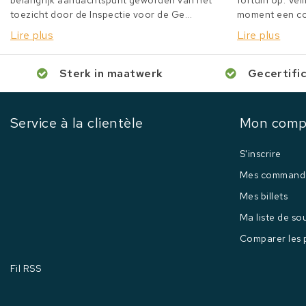
belangrijk aandachtspunt geworden van het
fortuin op. Veil
toezicht door de Inspectie voor de Ge...
moment een col
Lire plus
Lire plus
Sterk in maatwerk
Gecertifi
Service à la clientèle
Mon comp
S'inscrire
Mes command
Mes billets
Ma liste de so
Comparer les 
Fil RSS