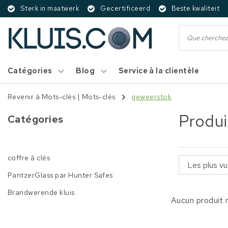
Sterk in maatwerk
Gecertificeerd
Beste kwaliteit
Catégories
Blog
Service à la clientèle
Revenir à Mots-clés
|
Mots-clés
geweerstok
Produi
Catégories
coffre à clés
PantzerGlass par Hunter Safes
Brandwerende kluis
Aucun produit n