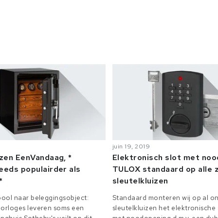
juin 19, 2019
izen EenVandaag, *
Elektronisch slot met no
eeds populairder als
TULOX standaard op alle z
*
sleutelkluizen
ool naar beleggingsobject:
Standaard monteren wij op al on
orloges leveren soms een
sleutelkluizen het elektronisch