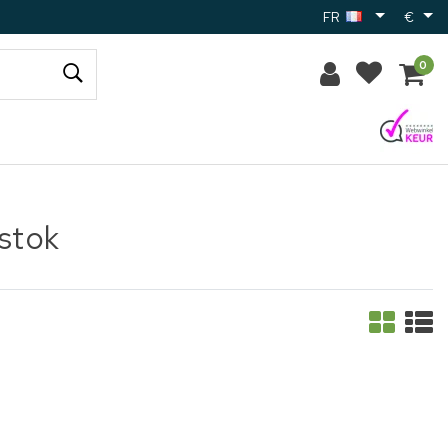
FR
€
0
stok