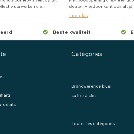
inghuis Sotheby's veilt op dit
met noodopening d.m.v. een du
lectie uurwerken die...
sleutel. Hierdoor kunt ook altijd..
Lire plus
ceerd
Beste kwaliteit
E
te
Catégories
es
Brandwerende kluis
uhaits
coffre à clés
produits
Toutes les catégories