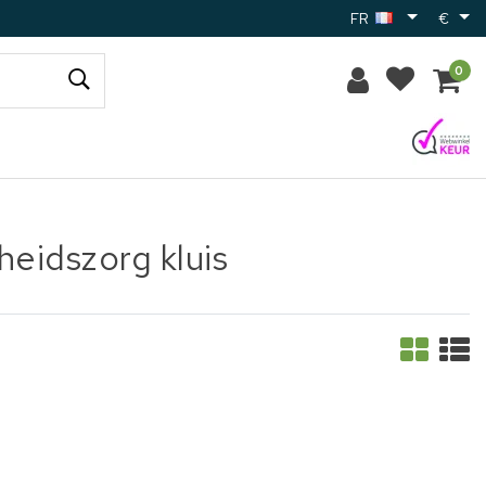
FR
€
0
eidszorg kluis