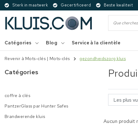
Sterk in maatwerk
Gecertificeerd
Beste kwaliteit
Catégories
Blog
Service à la clientèle
Revenir à Mots-clés
|
Mots-clés
gezondheidszorg kluis
Produi
Catégories
coffre à clés
PantzerGlass par Hunter Safes
Brandwerende kluis
Aucun produit n