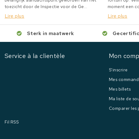
belangrijk aandachtspunt geworden van het
fortuin op. Veil
toezicht door de Inspectie voor de Ge...
moment een col
Lire plus
Lire plus
Sterk in maatwerk
Gecertifi
Service à la clientèle
Mon comp
S'inscrire
Mes command
Mes billets
Ma liste de so
Comparer les 
Fil RSS