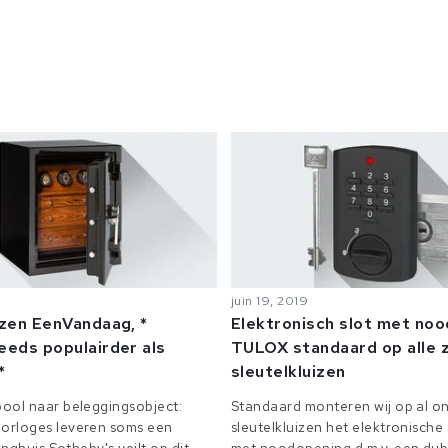
juin 19, 2019
izen EenVandaag, *
Elektronisch slot met no
eeds populairder als
TULOX standaard op alle z
*
sleutelkluizen
ool naar beleggingsobject:
Standaard monteren wij op al on
orloges leveren soms een
sleutelkluizen het elektronisch