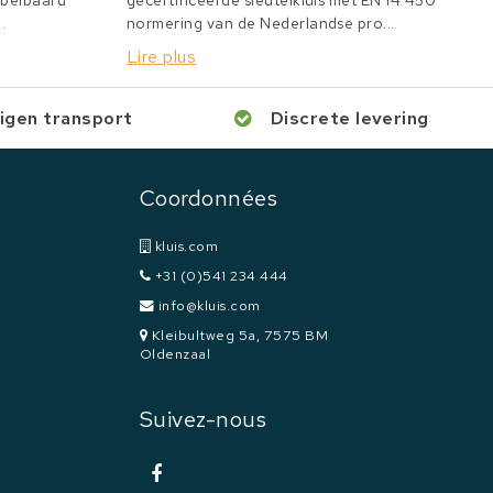
bbelbaard
gecertificeerde sleutelkluis met EN 14 450
.
normering van de Nederlandse pro...
Lire plus
igen transport
Discrete levering
Coordonnées
kluis.com
+31 (0)541 234 444
info@kluis.com
Kleibultweg 5a, 7575 BM
Oldenzaal
Suivez-nous