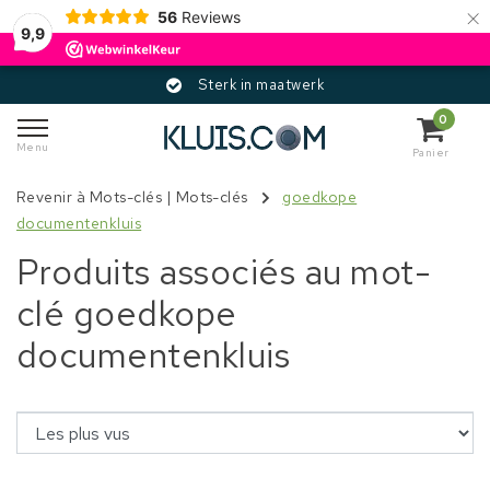
×
56
Reviews
9,9
Sterk in maatwerk
0
Menu
Panier
Revenir à Mots-clés
|
Mots-clés
goedkope
documentenkluis
Produits associés au mot-
clé goedkope
documentenkluis