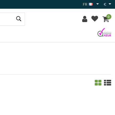
FR
€
0