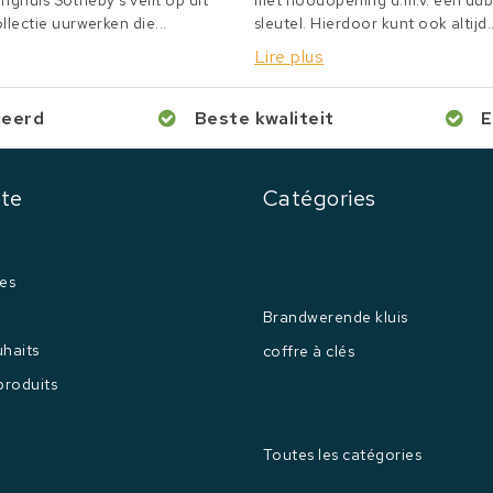
inghuis Sotheby's veilt op dit
met noodopening d.m.v. een du
lectie uurwerken die...
sleutel. Hierdoor kunt ook altijd..
Lire plus
ceerd
Beste kwaliteit
E
te
Catégories
es
Brandwerende kluis
uhaits
coffre à clés
produits
Toutes les catégories