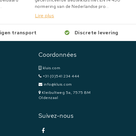
bbelbaard
gecertificeerde sleutelkluis met EN 14 450
.
normering van de Nederlandse pro...
Lire plus
igen transport
Discrete levering
Coordonnées
kluis.com
+31 (0)541 234 444
info@kluis.com
Kleibultweg 5a, 7575 BM
Oldenzaal
Suivez-nous