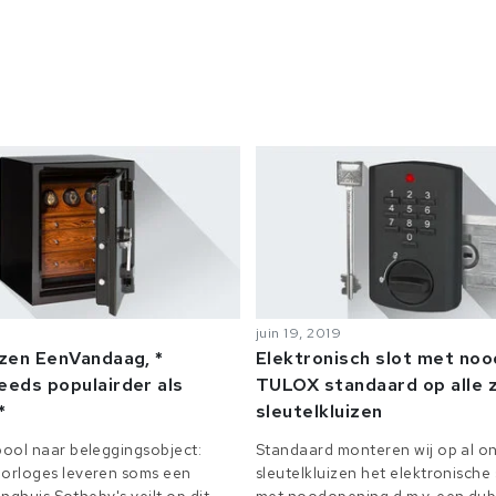
juin 19, 2019
izen EenVandaag, *
Elektronisch slot met no
eeds populairder als
TULOX standaard op alle z
*
sleutelkluizen
ool naar beleggingsobject:
Standaard monteren wij op al on
orloges leveren soms een
sleutelkluizen het elektronisch