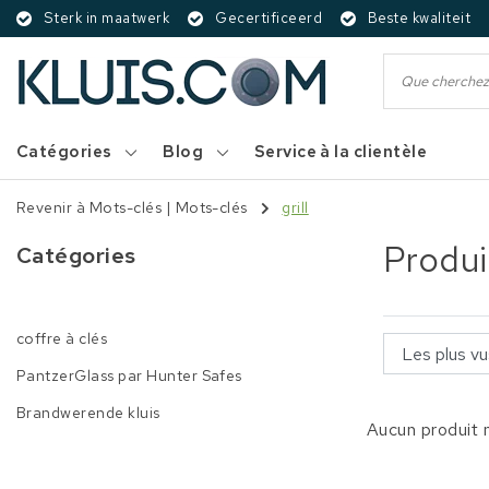
Sterk in maatwerk
Gecertificeerd
Beste kwaliteit
Catégories
Blog
Service à la clientèle
Revenir à Mots-clés
|
Mots-clés
grill
Produi
Catégories
coffre à clés
PantzerGlass par Hunter Safes
Brandwerende kluis
Aucun produit n