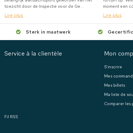
belangrijk aandachtspunt geworden van het
fortuin op. Veil
toezicht door de Inspectie voor de Ge...
moment een col
Lire plus
Lire plus
Sterk in maatwerk
Gecertifi
Service à la clientèle
Mon comp
S'inscrire
Mes command
Mes billets
Ma liste de so
Comparer les 
Fil RSS