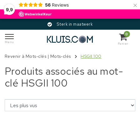
×
56
Reviews
9,9
Sterk in maatwerk
0
Menu
Panier
Revenir à Mots-clés
|
Mots-clés
HSGII 100
Produits associés au mot-
clé HSGII 100