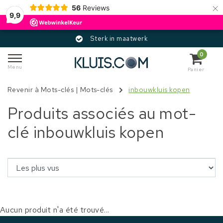
×
56
Reviews
9,9
Sterk in maatwerk
0
Menu
Panier
Revenir à Mots-clés
|
Mots-clés
inbouwkluis kopen
Produits associés au mot-
clé inbouwkluis kopen
Aucun produit n'a été trouvé...