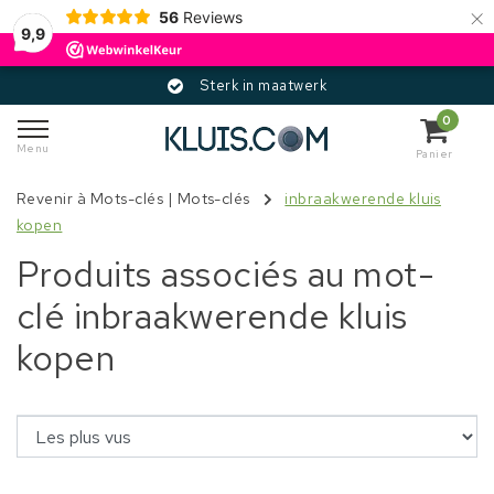
×
56
Reviews
9,9
Sterk in maatwerk
0
Menu
Panier
Revenir à Mots-clés
|
Mots-clés
inbraakwerende kluis
kopen
Produits associés au mot-
clé inbraakwerende kluis
kopen