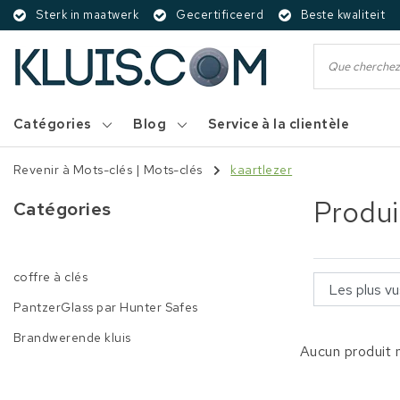
Sterk in maatwerk
Gecertificeerd
Beste kwaliteit
Catégories
Blog
Service à la clientèle
Revenir à Mots-clés
|
Mots-clés
kaartlezer
Produi
Catégories
coffre à clés
PantzerGlass par Hunter Safes
Brandwerende kluis
Aucun produit n