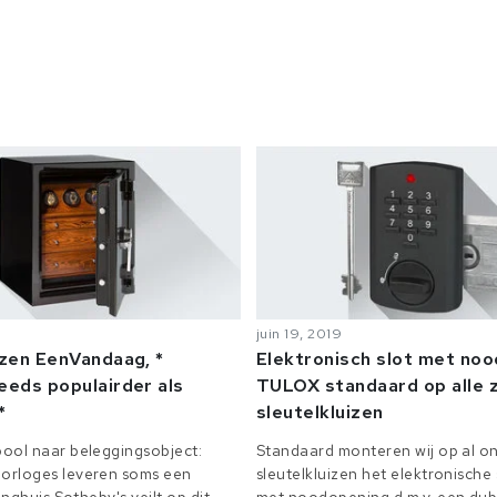
juin 19, 2019
izen EenVandaag, *
Elektronisch slot met no
eeds populairder als
TULOX standaard op alle z
*
sleutelkluizen
ool naar beleggingsobject:
Standaard monteren wij op al on
orloges leveren soms een
sleutelkluizen het elektronisch