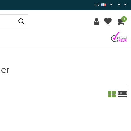
FR
€
0
zer