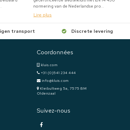
bbelbaard
gecertificeerde sleutelkluis met EN 14 450
.
normering van de Nederlandse pro...
Lire plus
igen transport
Discrete levering
Coordonnées
kluis.com
+31 (0)541 234 444
info@kluis.com
Kleibultweg 5a, 7575 BM
Oldenzaal
Suivez-nous