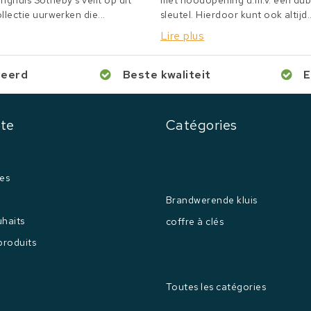
inghuis Sotheby's veilt op dit
met noodopening d.m.v. een du
lectie uurwerken die...
sleutel. Hierdoor kunt ook altijd..
Lire plus
ceerd
Beste kwaliteit
E
te
Catégories
es
Brandwerende kluis
uhaits
coffre à clés
produits
Toutes les catégories