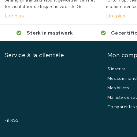
belangrijk aandachtspunt geworden van het
fortuin op. Veil
toezicht door de Inspectie voor de Ge...
moment een col
Lire plus
Lire plus
Sterk in maatwerk
Gecertifi
Service à la clientèle
Mon comp
S'inscrire
Mes command
Mes billets
Ma liste de so
Comparer les 
Fil RSS