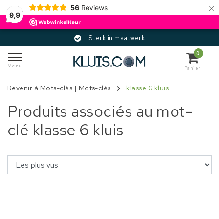
×
56
Reviews
9,9
Sterk in maatwerk
0
Menu
Panier
Revenir à Mots-clés
|
Mots-clés
klasse 6 kluis
Produits associés au mot-
clé klasse 6 kluis