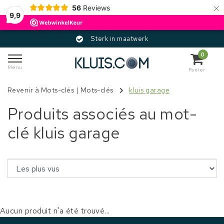
×
56
Reviews
9,9
Sterk in maatwerk
0
Menu
Panier
Revenir à Mots-clés
|
Mots-clés
kluis garage
Produits associés au mot-
clé kluis garage
Aucun produit n'a été trouvé...