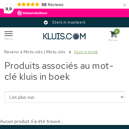
×
56
Reviews
9,9
Sterk in maatwerk
0
Menu
Panier
Revenir à Mots-clés
|
Mots-clés
kluis in boek
Produits associés au mot-
clé kluis in boek
Aucun produit n'a été trouvé...