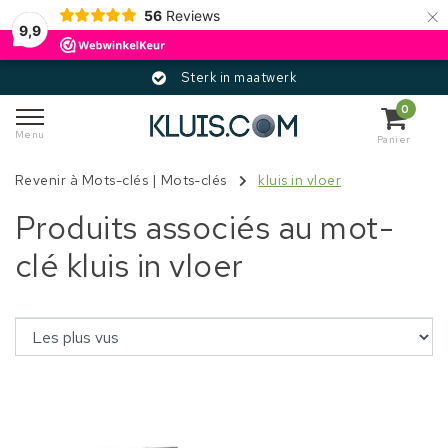
×
56
Reviews
9,9
Sterk in maatwerk
0
Menu
Panier
Revenir à Mots-clés
|
Mots-clés
kluis in vloer
Produits associés au mot-
clé kluis in vloer