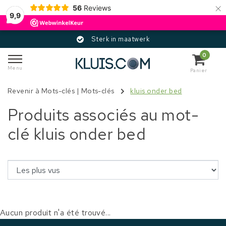
×
56
Reviews
9,9
Sterk in maatwerk
0
Menu
Panier
Revenir à Mots-clés
|
Mots-clés
kluis onder bed
Produits associés au mot-
clé kluis onder bed
Aucun produit n'a été trouvé...