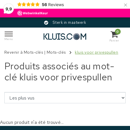
×
56
Reviews
9,9
Sterk in maatwerk
0
Menu
Panier
Revenir à Mots-clés
|
Mots-clés
kluis voor privespullen
Produits associés au mot-
clé kluis voor privespullen
Aucun produit n'a été trouvé...