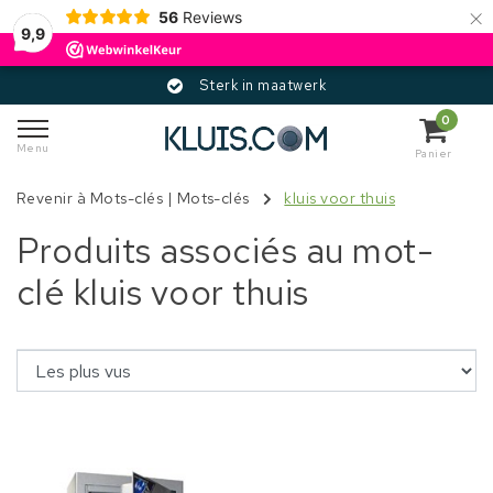
×
56
Reviews
9,9
Sterk in maatwerk
0
Menu
Panier
Revenir à Mots-clés
|
Mots-clés
kluis voor thuis
Produits associés au mot-
clé kluis voor thuis