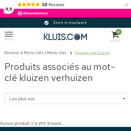
×
56
Reviews
9,9
Sterk in maatwerk
0
Menu
Panier
Revenir à Mots-clés
|
Mots-clés
kluizen verhuizen
Produits associés au mot-
clé kluizen verhuizen
Aucun produit n'a été trouvé...