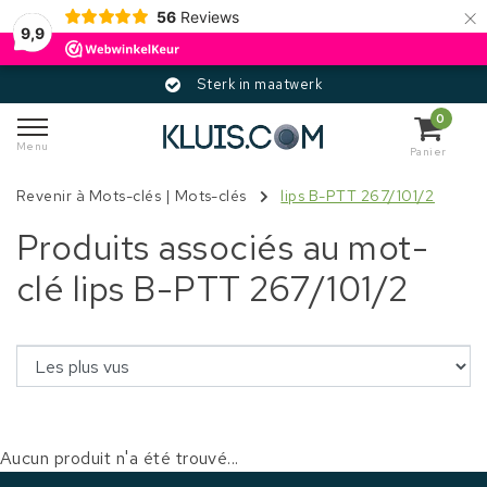
×
56
Reviews
9,9
Sterk in maatwerk
0
Menu
Panier
Revenir à Mots-clés
|
Mots-clés
lips B-PTT 267/101/2
Produits associés au mot-
clé lips B-PTT 267/101/2
Aucun produit n'a été trouvé...