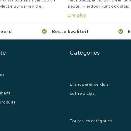
inghuis Sotheby's veilt op dit
met noodopening d.m.v. een du
lectie uurwerken die...
sleutel. Hierdoor kunt ook altijd..
Lire plus
ceerd
Beste kwaliteit
E
te
Catégories
es
Brandwerende kluis
uhaits
coffre à clés
produits
Toutes les catégories