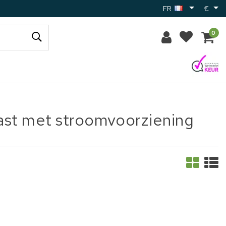
FR
€
0
kast met stroomvoorziening