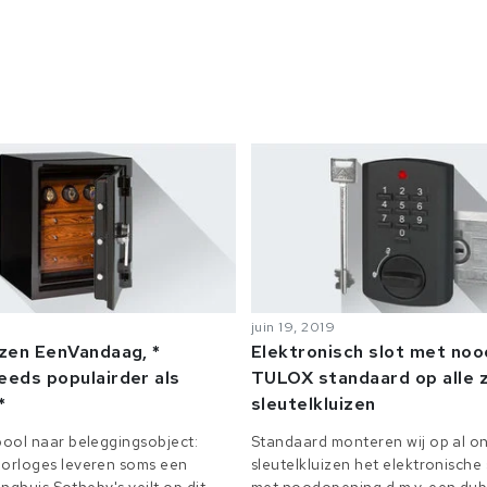
juin 19, 2019
izen EenVandaag, *
Elektronisch slot met no
eeds populairder als
TULOX standaard op alle z
*
sleutelkluizen
ool naar beleggingsobject:
Standaard monteren wij op al on
orloges leveren soms een
sleutelkluizen het elektronisch