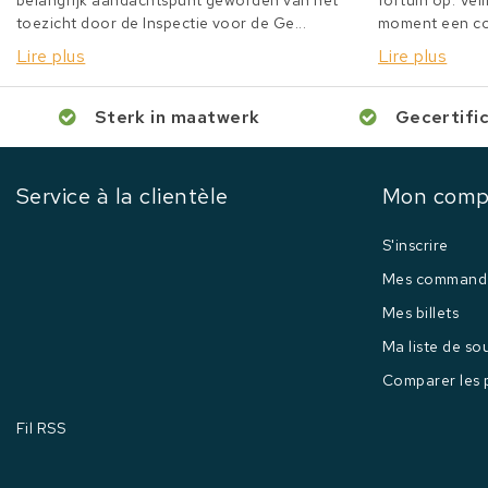
belangrijk aandachtspunt geworden van het
fortuin op. Veil
toezicht door de Inspectie voor de Ge...
moment een col
Lire plus
Lire plus
Sterk in maatwerk
Gecertifi
Service à la clientèle
Mon comp
S'inscrire
Mes command
Mes billets
Ma liste de so
Comparer les 
Fil RSS