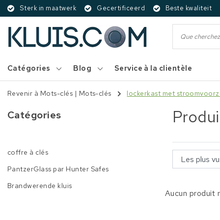
Sterk in maatwerk
Gecertificeerd
Beste kwaliteit
Catégories
Blog
Service à la clientèle
Revenir à Mots-clés
|
Mots-clés
lockerkast met stroomvoorz
Produi
Catégories
coffre à clés
PantzerGlass par Hunter Safes
Brandwerende kluis
Aucun produit n