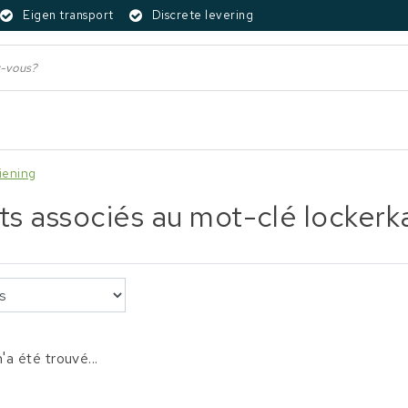
Eigen transport
Discrete levering
iening
ts associés au mot-clé locker
'a été trouvé...