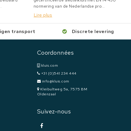
bbelbaard
gecertificeerde sleutelkluis met EN 14 450
.
normering van de Nederlandse pro...
Lire plus
igen transport
Discrete levering
Coordonnées
kluis.com
+31 (0)541 234 444
info@kluis.com
Kleibultweg 5a, 7575 BM
Oldenzaal
Suivez-nous