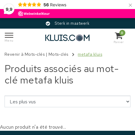
×
56
Reviews
9,9
Sterk in maatwerk
0
Menu
Panier
Revenir à Mots-clés
|
Mots-clés
metafa kluis
Produits associés au mot-
clé metafa kluis
Aucun produit n'a été trouvé...