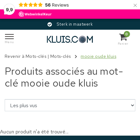
×
56
Reviews
9,9
Sterk in maatwerk
0
Menu
Panier
Revenir à Mots-clés
|
Mots-clés
mooie oude kluis
Produits associés au mot-
clé mooie oude kluis
Aucun produit n'a été trouvé...