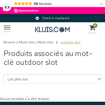
×
56
Reviews
9,9
Sterk in maatwerk
0
Menu
Panier
Revenir à Mots-clés
|
Mots-clés
outdoor slot
Produits associés au mot-
clé outdoor slot
Aucun produit n'a été trouvé...