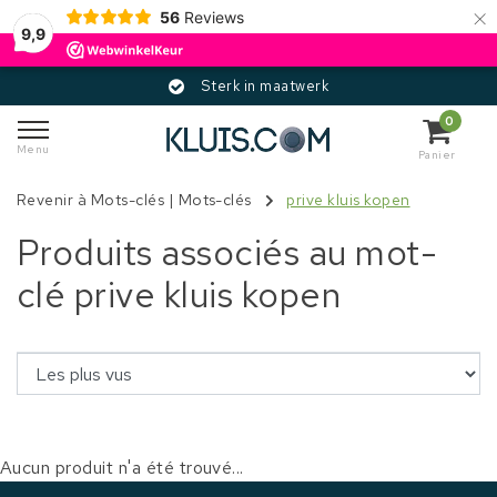
×
56
Reviews
9,9
Sterk in maatwerk
0
Menu
Panier
Revenir à Mots-clés
|
Mots-clés
prive kluis kopen
Produits associés au mot-
clé prive kluis kopen
Aucun produit n'a été trouvé...